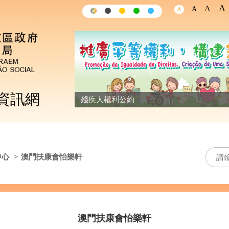
A
A
A
A
✓
✓
✓
✓
✓
資訊網
殘疾人權利公約
中心
>
澳門扶康會怡樂軒
澳門扶康會怡樂軒