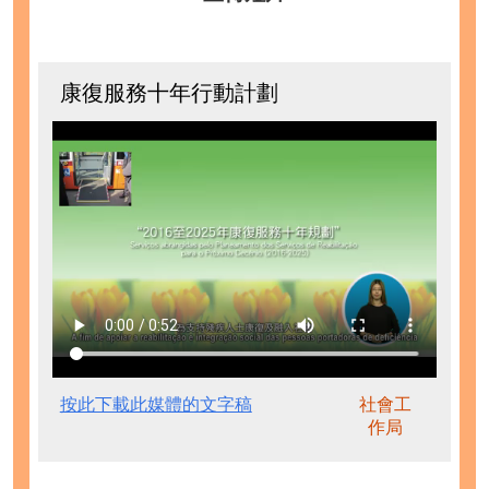
康復服務十年行動計劃
按此下載此媒體的文字稿
社會工
作局