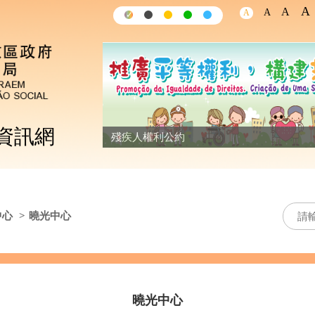
A
A
A
A
✓
✓
✓
✓
✓
資訊網
殘疾人權利公約
中心
>
曉光中心
曉光中心