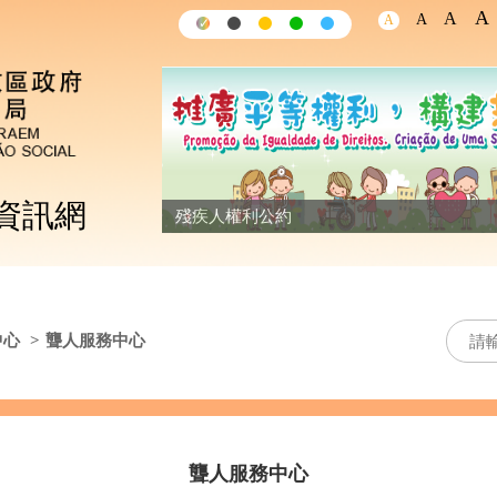
A
A
A
A
✓
✓
✓
✓
✓
資訊網
殘疾人權利公約
中心
>
聾人服務中心
聾人服務中心