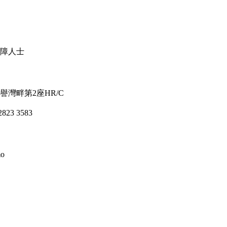
障人士
譽灣畔第2座HR/C
23 3583
o